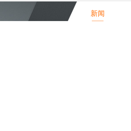
新闻
CHCC2025 | 马斯德克以“功能与美学并
重”定义现代医疗空间标准
06/30
作为医疗空间解决方案的领军品牌，马斯德克
以“功能与美学并重”为展示亮点，携多款创新产
品...
2024FBC现场 | 马斯德克邀您莅临体验建筑
空间解决方案
10/16
，旨在搭建一个全产业链交流与互通的平台。面对
市场的风云变幻，企业亟需不断“进化”的能...
FBC2023马斯德克邀您莅临体验建筑空间解
决方案
08/03
FBC中国国...